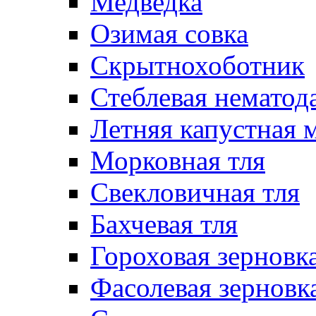
Медведка
Озимая совка
Скрытнохоботник
Стеблевая нематод
Летняя капустная 
Морковная тля
Свекловичная тля
Бахчевая тля
Гороховая зерновка
Фасолевая зерновк