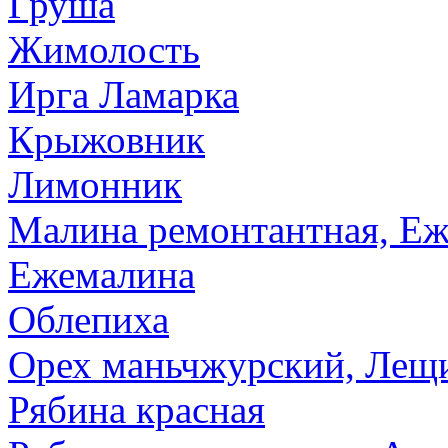
Груша
Жимолость
Ирга Ламарка
Крыжовник
Лимонник
Малина ремонтантная, Еж
Ежемалина
Облепиха
Орех маньчжурский, Лещи
Рябина красная