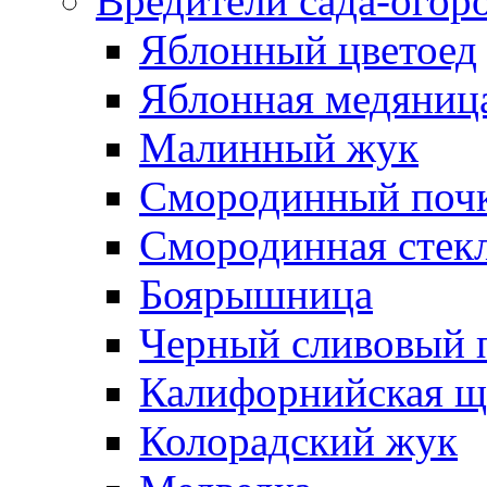
Вредители сада-огор
Яблонный цветоед
Яблонная медяница
Малинный жук
Смородинный поч
Смородинная стек
Боярышница
Черный сливовый 
Калифорнийская щ
Колорадский жук