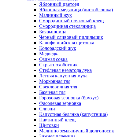
Яблонный цветоед
Яблонная медяница (листоблошка)
Малинный жук
Смородинный почковый клещ
Смородинная стеклянница
Боярышница
Черный сливовый пилильщик
Калифорнийская щитовка
Колорадский жук
Медведка
Озимая совка
Скрытнохоботник
Стеблевая нематода лука
Летняя капустная муха
Морковная тля
Свекловичная тля
Бахчевая тля
Гороховая зерновка (брухус)
Фасолевая зерновка
Слизни
Капустная белянка (капустница)
Паутинный клещ
Щитовки
Малинно земляничный долгоносик
Зимняя пяденица