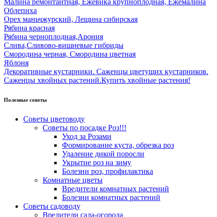
Малина ремонтантная, Ежевика крупноплодная, Ежемалина
Облепиха
Орех маньчжурский, Лещина сибирская
Рябина красная
Рябина черноплодная,Арония
Слива,Сливово-вишневые гибриды
Смородина черная, Смородина цветная
Яблоня
Декоративные кустарники. Саженцы цветущих кустарников.
Саженцы хвойных растений.Купить хвойные растения!
Полезные советы
Советы цветоводу
Советы по посадке Роз!!!
Уход за Розами
Формирование куста, обрезка роз
Удаление дикой поросли
Укрытие роз на зиму
Болезни роз, профилактика
Комнатные цветы
Вредители комнатных растений
Болезни комнатных растений
Советы садоводу
Вредители сада-огорода