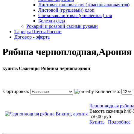
Листовая галловая тля ( красногалловая тля)
Листовой (грушевый) клоп
Сливовая листовая (опыленная) тля
Болезни сада
Рокарий и розарий своими руками
Тарифы Почты России
Договор - оферта
Рябина черноплодная,Арония
купить Саженцы Рябины черноплодной
Сортировка:
Количество:
Черноплодная рябина
Высота саженца h40-5
550,00 руб
Купить
Подробнее