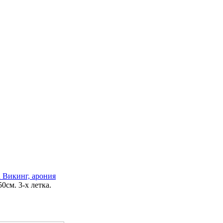
 Викинг, арония
0см. 3-х летка.