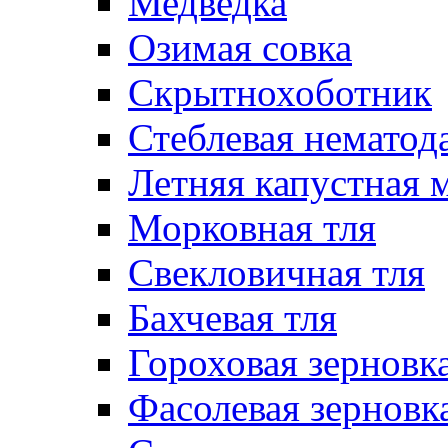
Медведка
Озимая совка
Скрытнохоботник
Стеблевая нематод
Летняя капустная 
Морковная тля
Свекловичная тля
Бахчевая тля
Гороховая зерновка
Фасолевая зерновк