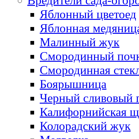
Вредители сада-огор
Яблонный цветоед
Яблонная медяница
Малинный жук
Смородинный поч
Смородинная стек
Боярышница
Черный сливовый 
Калифорнийская щ
Колорадский жук