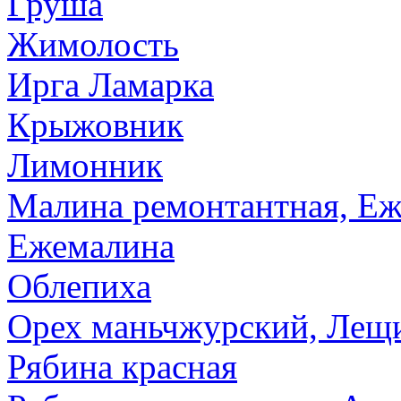
Груша
Жимолость
Ирга Ламарка
Крыжовник
Лимонник
Малина ремонтантная, Еж
Ежемалина
Облепиха
Орех маньчжурский, Лещи
Рябина красная